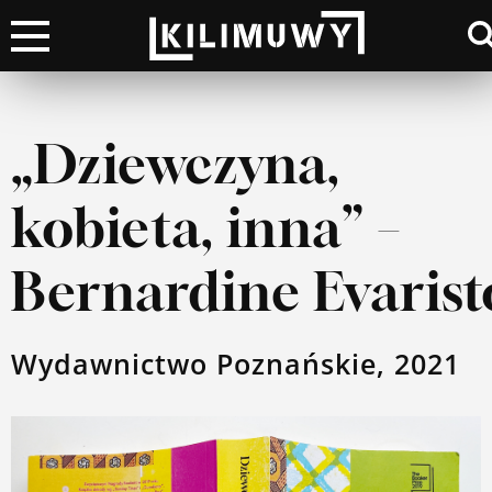
×
Kino
„Dziewczyna,
Literatura
kobieta, inna” –
Muzyka
Bernardine Evarist
Wydarzenia
Wydawnictwo Poznańskie, 2021
Moje top 100
Lista przebojów