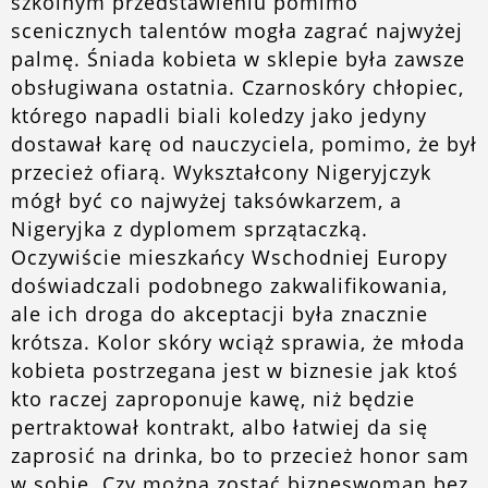
szkolnym przedstawieniu pomimo
scenicznych talentów mogła zagrać najwyżej
palmę. Śniada kobieta w sklepie była zawsze
obsługiwana ostatnia. Czarnoskóry chłopiec,
którego napadli biali koledzy jako jedyny
dostawał karę od nauczyciela, pomimo, że był
przecież ofiarą. Wykształcony Nigeryjczyk
mógł być co najwyżej taksówkarzem, a
Nigeryjka z dyplomem sprzątaczką.
Oczywiście mieszkańcy Wschodniej Europy
doświadczali podobnego zakwalifikowania,
ale ich droga do akceptacji była znacznie
krótsza. Kolor skóry wciąż sprawia, że młoda
kobieta postrzegana jest w biznesie jak ktoś
kto raczej zaproponuje kawę, niż będzie
pertraktował kontrakt, albo łatwiej da się
zaprosić na drinka, bo to przecież honor sam
w sobie. Czy można zostać bizneswoman bez