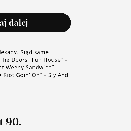
aj dalej
 dekady. Stąd same
– The Doors „Fun House” –
rnt Weeny Sandwich” –
 Riot Goin’ On” – Sly And
at 90.