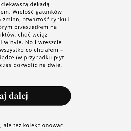
ajciekawszą dekadą
yłem. Wielość gatunków
 zmian, otwartość rynku i
tórym przeszedłem na
aktów, choć wciąż
i winyle. No i wreszcie
wszystko co chciałem –
niądze (w przypadku płyt
zas pozwolić na dwie,
aj dalej
ą, ale też kolekcjonować