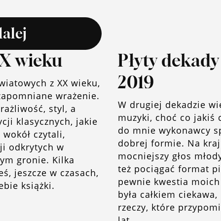
dalej
XX wieku
Płyty dekady 
2019
wiatowych z XX wieku,
ezapomniane wrażenie.
W drugiej dekadzie w
ażliwość, styl, a
muzyki, choć co jakiś 
ji klasycznych, jakie
do mnie wykonawcy sp
wokół czytali,
dobrej formie. Na kra
ji odkrytych w
mocniejszy głos młody
ym gronie. Kilka
też pociągać format pi
eś, jeszcze w czasach,
pewnie kwestia moich 
ebie książki.
była całkiem ciekawa,
rzeczy, które przypom
lat....