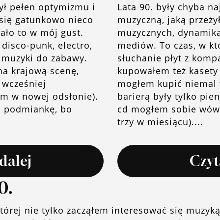
ył pełen optymizmu i
Lata 90. były chyba n
 się gatunkowo nieco
muzyczną, jaką przeż
iało to w mój gust.
muzycznych, dynamika
disco-punk, electro,
mediów. To czas, w k
 muzyki do zabawy.
słuchanie płyt z komp
na krajową scenę,
kupowałem też kasety 
 wcześniej
mogłem kupić niemal 
m w nowej odsłonie).
barierą były tylko pie
ną podmiankę, bo
cd mogłem sobie wówc
trzy w miesiącu)....
dalej
Czyt
0.
której nie tylko zacząłem interesować się muzyk