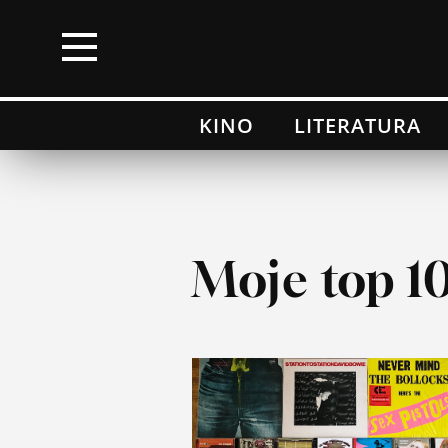
×
KINO
LITERATURA
Kino
Literatura
Muzyka
Moje top 1
Wydarzenia
Moje top 100
Lista przebojów