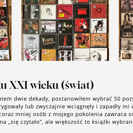
u XXI wieku (świat)
ptem dwie dekady, postanowiłem wybrać 50 pozycj
trygowały lub zwyczajnie wciągnęły i zapadły mi 
coraz mniej osób z mojego pokolenia zawraca so
na „się czytało”, ale większość to książki wybran