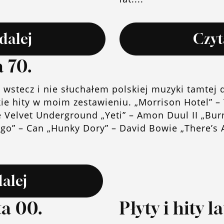
dalej
Czyt
a 70.
 wstecz i nie słuchałem polskiej muzyki tamtej
akie hity w moim zestawieniu. „Morrison Hotel” 
 Velvet Underground „Yeti” – Amon Duul II „Bu
o” – Can „Hunky Dory” – David Bowie „There’s A
dalej
ata 00.
Płyty i hity l