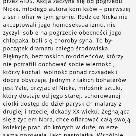
przez AIDS. Akcja zaczyna się od pogrzebu
Nicka, młodego autora komiksów – pierwszej
z serii ofiar w tym gronie. Rodzice Nicka nie
akceptowali jego homoseksualizmu, nie
życzyli sobie na pogrzebie obecności jego
chłopaka, bali się choroby syna. To był
początek dramatu całego środowiska.
Pięknych, beztroskich młodzieńców, którzy
nie potrafili dochować sobie wierności,
którzy kochali wolność ponad rozsądek i
dobre obyczaje. Jednym z takich bohaterów
jest Yale, przyjaciel Nicka, miłośnik sztuki,
który dostaje od jego starej, schorowanej
ciotki dostęp do dzieł paryskich malarzy z
drugiej i trzeciej dekady XX wieku. Żegnająca
się z życiem Nora, chce ofiarować całą swoją
kolekcję prac, do których w dużej mierze
sama pozowała, jako nastolatka. Wspólnie