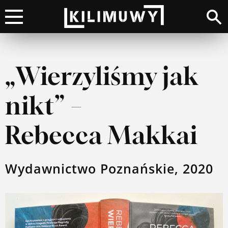
×
Kino
„Wierzyliśmy jak
Literatura
nikt” –
Muzyka
Rebecca Makkai
Wydarzenia
Wydawnictwo Poznańskie, 2020
Moje top 100
Lista przebojów