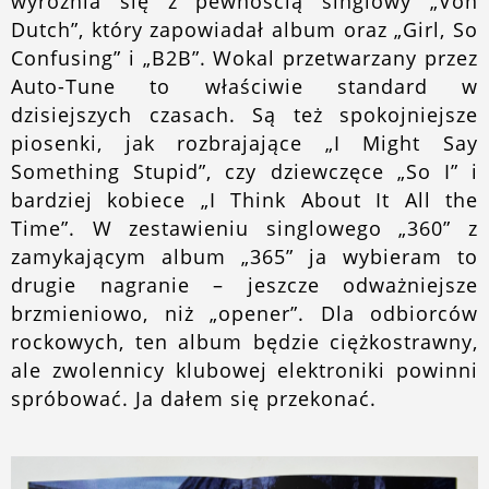
wyróżnia się z pewnością singlowy „Von
Dutch”, który zapowiadał album oraz „Girl, So
Confusing” i „B2B”. Wokal przetwarzany przez
Auto-Tune to właściwie standard w
dzisiejszych czasach. Są też spokojniejsze
piosenki, jak rozbrajające „I Might Say
Something Stupid”, czy dziewczęce „So I” i
bardziej kobiece „I Think About It All the
Time”. W zestawieniu singlowego „360” z
zamykającym album „365” ja wybieram to
drugie nagranie – jeszcze odważniejsze
brzmieniowo, niż „opener”. Dla odbiorców
rockowych, ten album będzie ciężkostrawny,
ale zwolennicy klubowej elektroniki powinni
spróbować. Ja dałem się przekonać.