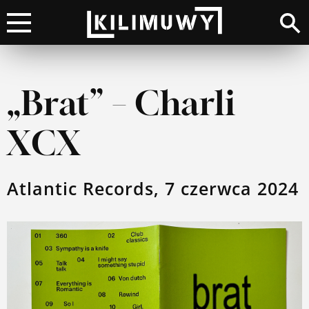
×
Kino
„Brat” – Charli
Literatura
XCX
Muzyka
Atlantic Records, 7 czerwca 2024
Wydarzenia
Moje top 100
Lista przebojów