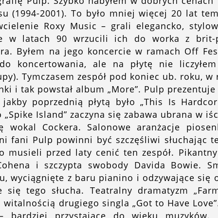
rafię Pulp. Szybko nabyłem w dobrych cenach 
su (1994-2001). To było mniej więcej 20 lat tem
wcielenie Roxy Music – grali elegancko, stylo
ie w latach 90 wrzucili ich do worka z brit
a. Byłem na jego koncercie w ramach Off Fest
o koncertowania, ale na płytę nie liczyłem
upy). Tymczasem zespół pod koniec ub. roku, w 
ki i tak powstał album „More”. Pulp prezentuje 
jakby poprzednią płytą było „This Is Hardcor
 „Spike Island” zaczyna się zabawa ubrana w iś
ię wokal Cockera. Salonowe aranżacje piosen
i fani Pulp powinni być szczęśliwi słuchając 
o musieli przed laty cenić ten zespół. Pikantn
 Cohena i szczypta swobody Davida Bowie. Sm
u, wyciągnięte z baru pianino i odzywające się
 się tego słucha. Teatralny dramatyzm „Farm
witalnością drugiego singla „Got to Have Love”
 – bardziej przystające do wieku muzyków. J