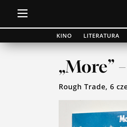
×
KINO
LITERATURA
Kino
Literatura
„More” –
Muzyka
Rough Trade, 6 cz
Wydarzenia
Moje top 100
Lista przebojów