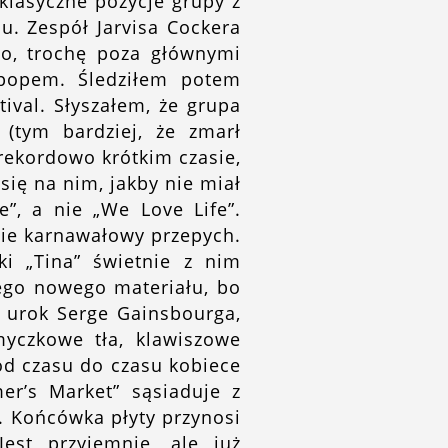
klasyczne pozycje grupy z
u. Zespół Jarvisa Cockera
wo, trochę poza głównymi
-popem. Śledziłem potem
ival. Słyszałem, że grupa
 (tym bardziej, że zmarł
rekordowo krótkim czasie,
się na nim, jakby nie miał
e”, a nie „We Love Life”.
cie karnawałowy przepych.
ki „Tina” świetnie z nim
tego nowego materiału, bo
y urok Serge Gainsbourga,
yczkowe tła, klawiszowe
 od czasu do czasu kobiece
er’s Market” sąsiaduje z
. Końcówka płyty przynosi
est przyjemnie, ale już