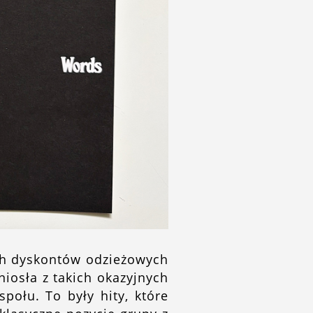
ych dyskontów odzieżowych
niosła z takich okazyjnych
połu. To były hity, które