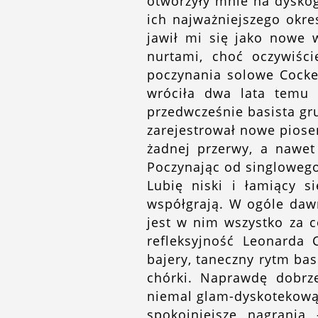
otworzyły mnie na dyskog
ich najważniejszego okre
jawił mi się jako nowe 
nurtami, choć oczywiśc
poczynania solowe Cocker
wróciła dwa lata temu d
przedwcześnie basista gr
zarejestrował nowe piosen
żadnej przerwy, a nawet 
Poczynając od singlowego
Lubię niski i łamiący s
współgrają. W ogóle dawn
jest w nim wszystko za c
refleksyjność Leonarda
bajery, taneczny rytm bas
chórki. Naprawdę dobrze
niemal glam-dyskotekową 
spokojniejsze nagrania