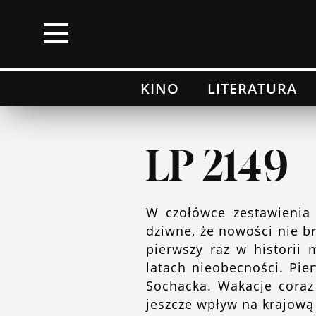
×
KINO
LITERATURA
Kino
Literatura
LP 2149
Muzyka
W czołówce zestawienia t
Wydarzenia
dziwne, że nowości nie br
pierwszy raz w historii 
Moje top 100
latach nieobecności. Pie
Sochacka. Wakacje coraz 
Lista przebojów
jeszcze wpływ na krajową