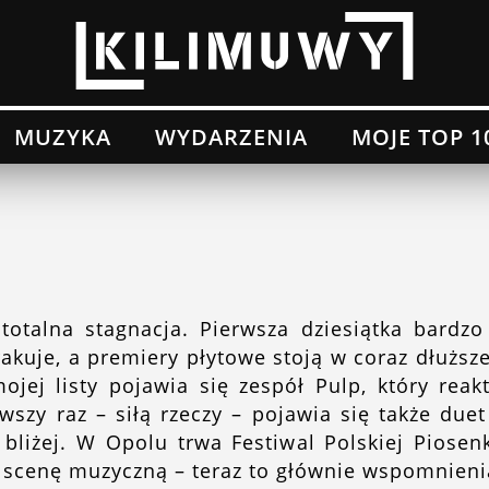
MUZYKA
WYDARZENIA
MOJE TOP 1
otalna stagnacja. Pierwsza dziesiątka bardzo 
akuje, a premiery płytowe stoją w coraz dłuższ
mojej listy pojawia się zespół Pulp, który re
rwszy raz – siłą rzeczy – pojawia się także due
bliżej. W Opolu trwa Festiwal Polskiej Piosenk
 scenę muzyczną – teraz to głównie wspomnieni