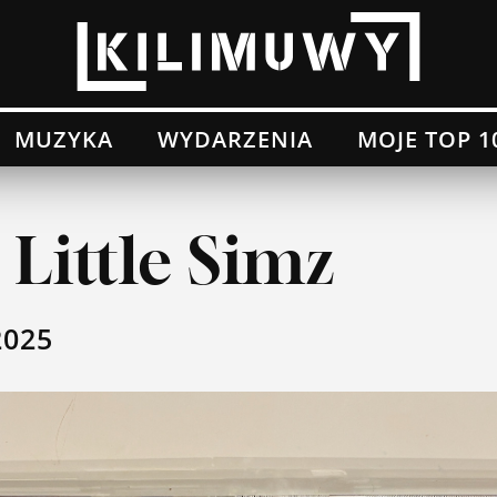
MUZYKA
WYDARZENIA
MOJE TOP 1
 Little Simz
2025