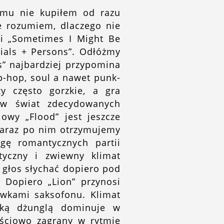
zemu nie kupiłem od razu
e rozumiem, dlaczego nie
 i „Sometimes I Might Be
rials + Persons”. Odłóżmy
” najbardziej przypomina
ip-hop, soul a nawet punk-
zy często gorzkie, a gra
s w świat zdecydowanych
lowy „Flood” jest jeszcze
 Zaraz po nim otrzymujemy
gę romantycznych partii
styczny i zwiewny klimat
 głos słychać dopiero pod
 Dopiero „Lion” przynosi
wkami saksofonu. Klimat
ską dżunglą dominuje w
ęściowo zagrany w rytmie