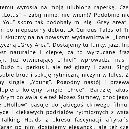
at temu wyrosła na moją ulubioną raperkę. C
 „Lotus” – zabij mnie, nie wiem!? Podobnie ni
 You” skoro tak podobały mi się „Grey Area”
łem po niepozorny debiut „A Curious Tales of T
i i skupmy na najnowszym wydawnictwie. „Lotus
tyczną „Grey Area”. Dostajemy tu funky, jazz, h
est naturalne i ciepłe, za to wyrzucane fra
ji. Już otwierający „Thief” wprowadza na
użo tu perkusji, ale też gitary i basu. Sing
obie brud i sekcję rytmiczną niczym w Idles.
ny singiel „Young”. Pogodny nastój i przewa
piero kolejny singiel „Free”. Bardziej aku
tórym pojawia się też Moses Sumney, choć jego
e „Hollow” pasuje do jakiegoś ckliwego filmu.
ce i ciekawych podziałów rytmicznych z wsta
Talking Heads z okresu fascynacji afrykań
araz po nim dostajemy elegancki, ale też cz