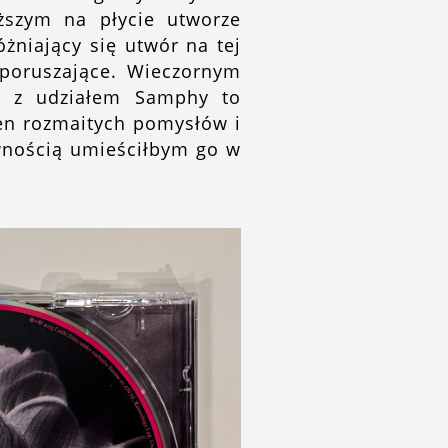
ższym na płycie utworze
żniający się utwór na tej
 poruszające. Wieczornym
ł z udziałem Samphy to
łen rozmaitych pomysłów i
ewnością umieściłbym go w