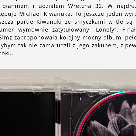
y pianinem i udziałem Wretcha 32. W najdłu
ępuje Michael Kiwanuka. To jeszcze jeden wyró
łaszcza partie Kiwanuki ze smyczkami w tle są
umer wymownie zatytułowany „Lonely”. Fina
e Simz zaproponowała kolejny mocny album, pe
dybym tak nie zamarudził z jego zakupem, z p
roku.