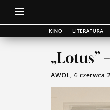
×
KINO
LITERATURA
Kino
Literatura
„Lotus” –
Muzyka
AWOL, 6 czerwca 
Wydarzenia
Moje top 100
Lista przebojów