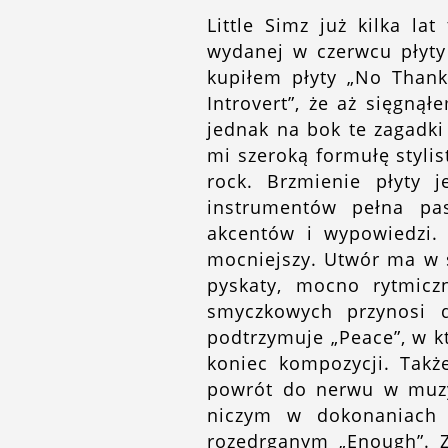
Little Simz już kilka l
wydanej w czerwcu płyty
kupiłem płyty „No Thank
Introvert”, że aż sięgną
jednak na bok te zagadk
mi szeroką formułę stylis
rock. Brzmienie płyty j
instrumentów pełna pas
akcentów i wypowiedzi. D
mocniejszy. Utwór ma w s
pyskaty, mocno rytmicz
smyczkowych przynosi do
podtrzymuje „Peace”, w k
koniec kompozycji. Takż
powrót do nerwu w muzy
niczym w dokonaniach 
rozedrganym „Enough”. Z