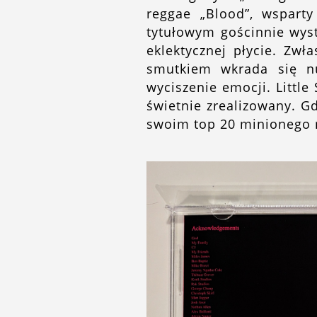
reggae „Blood”, wspart
tytułowym gościnnie wyst
eklektycznej płycie. Zw
smutkiem wkrada się n
wyciszenie emocji. Littl
świetnie zrealizowany. G
swoim top 20 minionego 