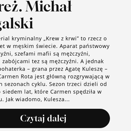
 reż. Michał
alski
erial kryminalny „Krew z krwi” to rzecz o
iet w męskim świecie. Aparat państwowy
yźni, szefami mafii są mężczyźni,
 zabójcami tez są mężczyźni. A jednak
ohaterka – grana przez Agatę Kuleszę –
Carmen Rota jest główną rozgrywającą w
h sezonach cyklu. Sezon trzeci dzieli od
 siedem lat, które Carmen spędziła w
u. Jak wiadomo, Kulesza...
Czytaj dalej