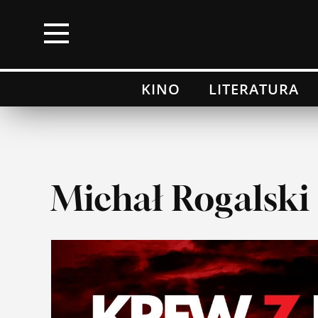
×
KINO
LITERATURA
Kino
Literatura
Muzyka
Michał Rogalski
Wydarzenia
Moje top 100
Lista przebojów