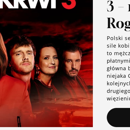
3 –
Rog
Polski s
sile kob
to mężcz
płatnymi
główna b
niejaka 
kolejnyc
drugiego
więzieni