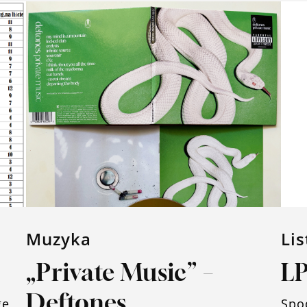
Muzyka
Li
„Private Music” –
LP
Deftones
gę
Spo