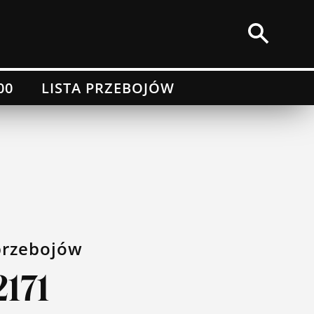
00
LISTA PRZEBOJÓW
przebojów
2171