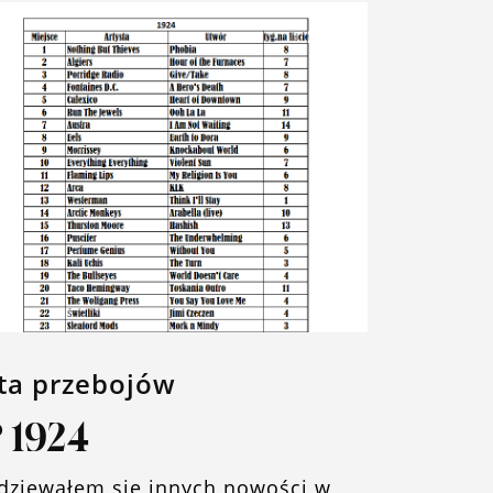
sta przebojów
 1924
dziewałem się innych nowości w