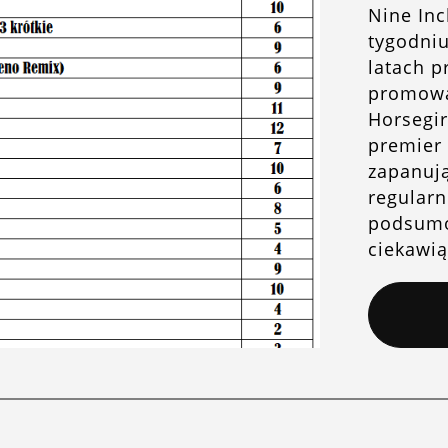
Nine Inc
tygodniu
latach p
promowan
Horsegir
premier 
zapanują
regularn
podsumo
ciekawi