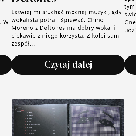
W
tym 
Łatwiej mi słuchać mocnej muzyki, gdy
świ
wokalista potrafi śpiewać. Chino
i. W
One
Moreno z Deftones ma dobry wokal i
udzi
ciekawie z niego korzysta. Z kolei sam
zespół...
Czytaj dalej