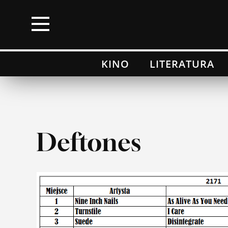
×
KINO
LITERATURA
Kino
Literatura
Muzyka
Deftones
Wydarzenia
Moje top 100
Lista przebojów