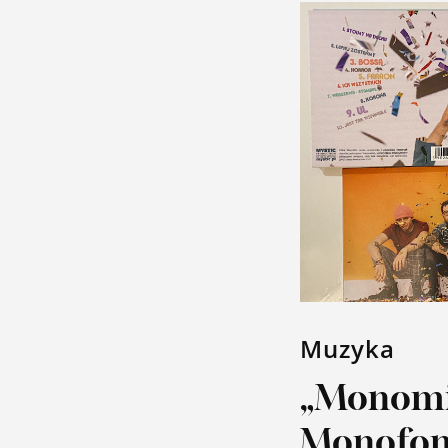
Muzyka
„Monomi
Monofo