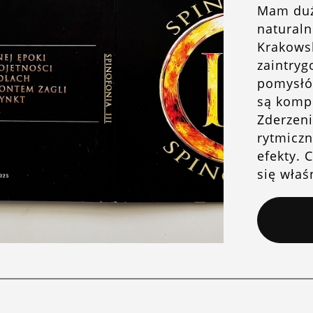
Mam duż
naturaln
Krakowsk
zaintry
pomysłó
są komp
Zderzeni
rytmiczn
efekty. 
się właś