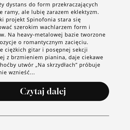
y dystans do form przekraczających
e ramy, ale lubię zarazem eklektyzm.
i projekt Spinofonia stara się
gować szerokim wachlarzem form i
w. Na heavy-metalowej bazie tworzone
ozycje o romantycznym zacięciu.
e ciężkich gitar i posępnej sekcji
ej z brzmieniem pianina, daje ciekawe
Choćby utwór „Na skrzydłach” próbuje
nie wznieść...
Czytaj dalej