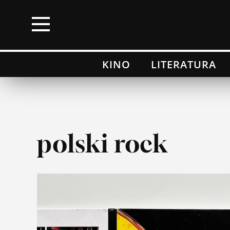
×
KINO
LITERATURA
Kino
Literatura
Muzyka
polski rock
Wydarzenia
Moje top 100
Lista przebojów