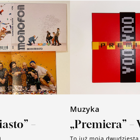
Muzyka
asto” –
„Premiera” –
n
To już moja dwudziesta 