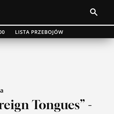
00
LISTA PRZEBOJÓW
a
reign Tongues” -