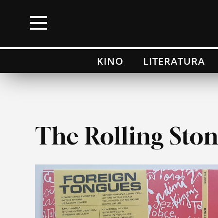
×
KINO
LITERATURA
Kino
Literatura
Muzyka
The Rolling Sto
Wydarzenia
Moje top 100
Lista przebojów