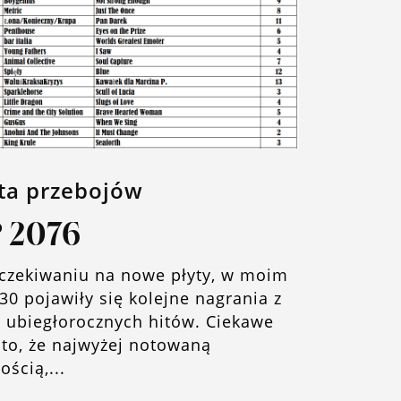
sta przebojów
 2076
czekiwaniu na nowe płyty, w moim
30 pojawiły się kolejne nagrania z
ty ubiegłorocznych hitów. Ciekawe
 to, że najwyżej notowaną
ścią,...