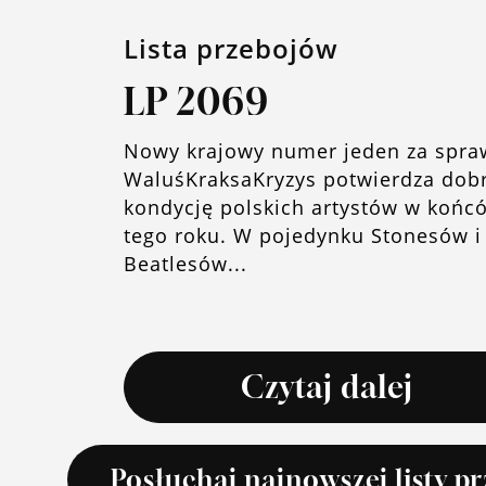
Lista przebojów
LP 2069
Nowy krajowy numer jeden za spra
WaluśKraksaKryzys potwierdza dob
kondycję polskich artystów w końc
tego roku. W pojedynku Stonesów i
Beatlesów...
Czytaj dalej
Posłuchaj najnowszej listy p