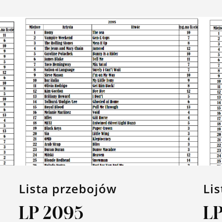
Lista przebojów
Li
LP 2095
L