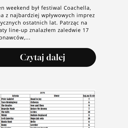
en weekend był festiwal Coachella,
na z najbardziej wpływowych imprez
ycznych ostatnich lat. Patrząc na
aty line-up znalazłem zaledwie 17
onawców,...
Czytaj dalej