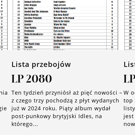
Lista przebojów
Li
LP 2080
LP
nia
Ten tydzień przyniósł aż pięć nowości –
W o
z czego trzy pochodzą z płyt wydanych
top 
gie
już w 2024 roku. Piąty album wydał
lis
post-punkowy brytyjski Idles, na
jest
którego...
nowo