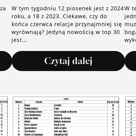
za
W tym tygodniu 12 piosenek jest z 2024
W t
roku, a 18 z 2023. Ciekawe, czy do
jed
końca czerwca relacje przynajmniej się
muz
wyrównają? Jedyną nowością w top 30
bog
jest...
wyk
Czytaj dalej