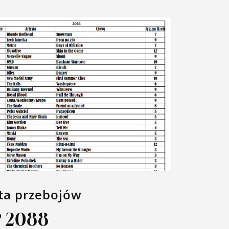
sta przebojów
P 2088