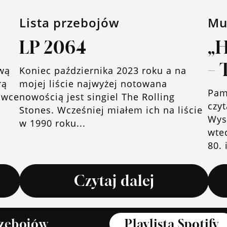
Lista przebojów
Mu
LP 2064
„
– 
wą
Koniec października 2023 roku a na
rą
mojej liście najwyżej notowana
Pam
ówce
nowością jest singiel The Rolling
czyt
Stones. Wcześniej miałem ich na liście
Wysz
w 1990 roku...
wte
80. 
Czytaj dalej
rzebojów
Playlista Spotify