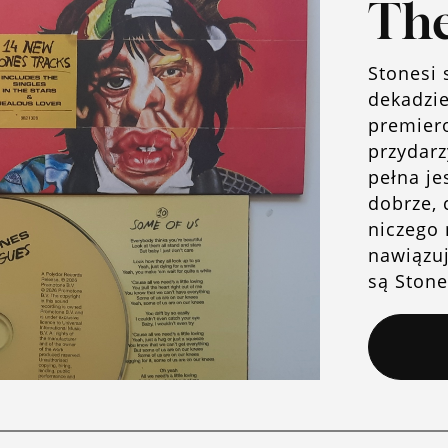
The
Stonesi 
dekadzie
premiero
przydarz
pełna je
dobrze, 
niczego 
nawiązu
są Stone