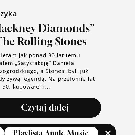
zyka
Hackney Diamonds”
The Rolling Stones
iętam jak ponad 30 lat temu
ałem „Satysfakcję” Daniela
ogrodzkiego, a Stonesi byli już
dy żywą legendą. Na przełomie lat
i 90. kupowałem...
Czytaj dalej
×
Playlista Apple Music