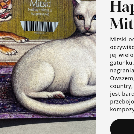
Hap
Mit
Mitski o
oczywiśc
jej wiel
gatunku.
nagrania
Owszem, 
country,
jest bar
przeboj
kompozyc