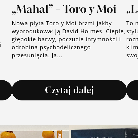
„Mahal” – Toro y Moi
„L
Nowa płyta Toro y Moi brzmi jakby
To 
wyprodukował ją David Holmes. Ciepłe,
styl
głębokie barwy, poczucie intymności i
roz
i
odrobina psychodelicznego
klim
przesunięcia. Ja...
swoj
Czytaj dalej