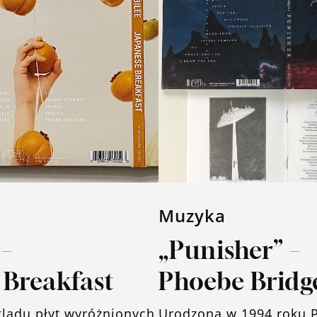
Muzyka
 –
„Punisher” –
 Breakfast
Phoebe Bridg
lądu płyt wyróżnionych
Urodzona w 1994 roku 