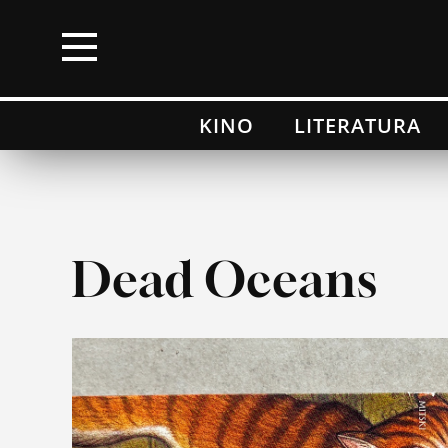
×
KINO
LITERATURA
Kino
Literatura
Muzyka
Dead Oceans
Wydarzenia
Moje top 100
Lista przebojów