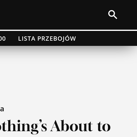
00
LISTA PRZEBOJÓW
a
thing’s About to