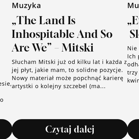
Muzyka
Mu
„The Land Is
„E
Inhospitable And So
Sl
Are We” – Mitski
Nie
Ich
Słucham Mitski już od kilku lat i każda z
odh
jej płyt, jakie mam, to solidne pozycje.
trzy
Nowy materiał może popchnąć karierę
kwin
sie,
artystki o kolejny szczebel (ma...
do
Czytaj dalej