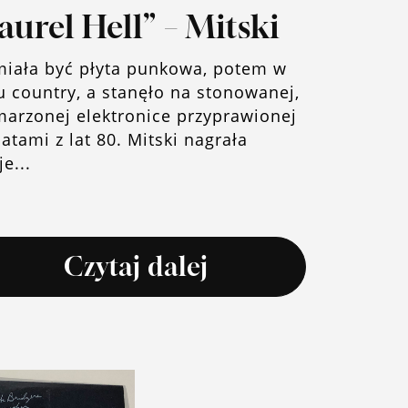
aurel Hell” – Mitski
miała być płyta punkowa, potem w
u country, a stanęło na stonowanej,
marzonej elektronice przyprawionej
atami z lat 80. Mitski nagrała
e...
Czytaj dalej