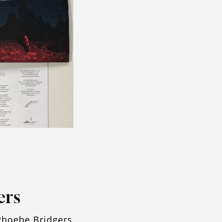
ers
Phoebe Bridgers