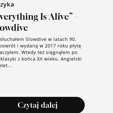
zyka
verything Is Alive” –
owdive
 słuchałem Slowdive w latach 90.
 powrót i wydaną w 2017 roku płytę
aczyłem. Wtedy też sięgnąłem po
 klasyki z końca XX wieku. Angielski
tet...
Czytaj dalej